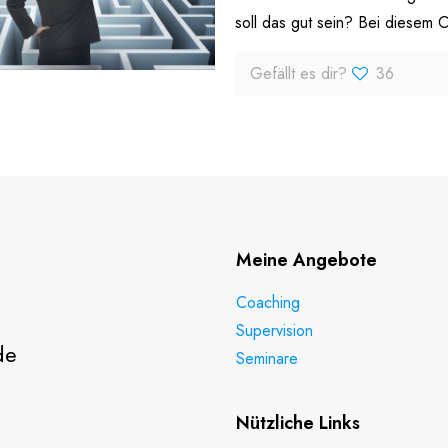
soll das gut sein? Bei diesem On
Gefällt es dir?
36
Meine Angebote
Coaching
Supervision
de
Seminare
Nützliche Links