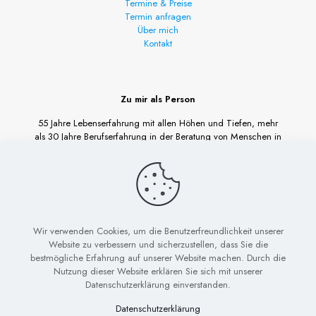
Termine & Preise
Termin anfragen
Über mich
Kontakt
Zu mir als Person
55 Jahre Lebenserfahrung mit allen Höhen und Tiefen, mehr
als 30 Jahre Berufserfahrung in der Beratung von Menschen in
verschiedensten Lebenssituationen, geben mir und damit Dir
die Sicherheit und das Vertrauen, dass in jedem Problem auch
die Lösung steckt.
Mehr lesen ...
Wir verwenden Cookies, um die Benutzerfreundlichkeit unserer
Website zu verbessern und sicherzustellen, dass Sie die
bestmögliche Erfahrung auf unserer Website machen. Durch die
Nutzung dieser Website erklären Sie sich mit unserer
Datenschutzerklärung einverstanden.
Datenschutzerklärung
© Coaching Meyer-Ries. All Rights Reserved.